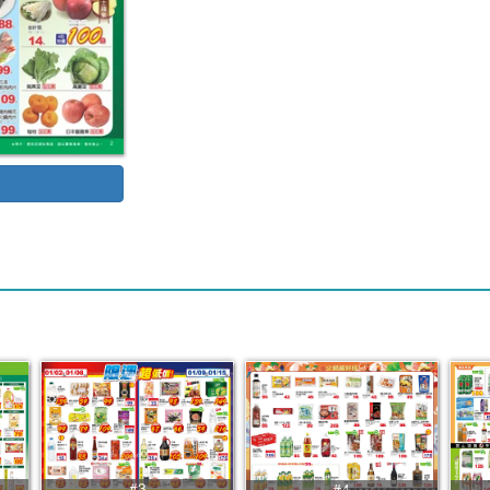
#3
#4