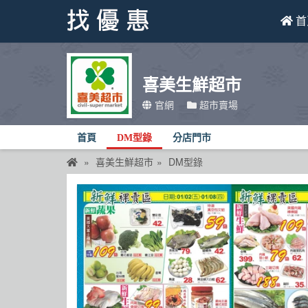
首
找優惠
喜美生鮮超市
首頁
官網
超市賣場
優惠活動
首頁
DM型錄
分店門市
折價卷
喜美生鮮超市
DM型錄
線上DM
找菜單
品牌總覽