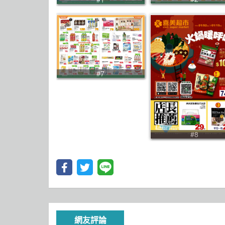
#7
#8
網友評論