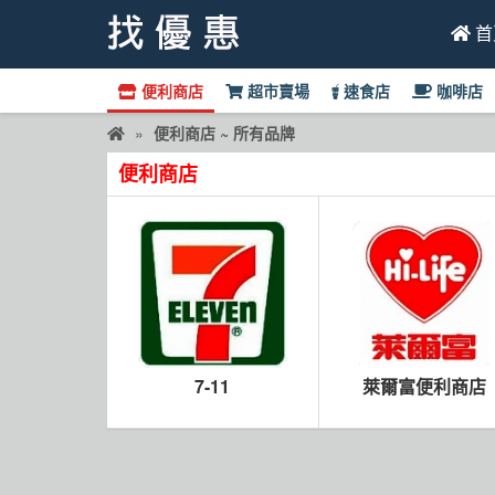
首
便利商店
超市賣場
速食店
咖啡店
找優惠
便利商店 ~ 所有品牌
首頁
便利商店
優惠活動
折價卷
線上DM
找菜單
7-11
萊爾富便利商店
品牌總覽