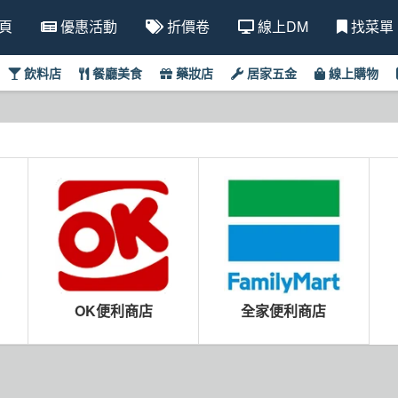
頁
優惠活動
折價卷
線上DM
找菜單
飲料店
餐廳美食
藥妝店
居家五金
線上購物
OK便利商店
全家便利商店