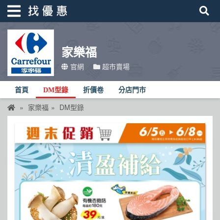
家樂福
找優惠
官網
超市賣場
首頁
首頁
DM型錄
折價卷
分店門市
優惠活動
家樂福
DM型錄
折價卷
線上DM
找菜單
品牌總覽