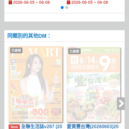
2026-06-05 ~ 06-08
2026-06-05 ~ 06-08
同類別的其他DM：
已過期
已過期
全聯生活誌v287 (20
愛買豐台灣(20260603)20
美
New