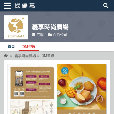
義享時尚廣場
找優惠
官網
百貨公司
首頁
首頁
DM型錄
優惠活動
義享時尚廣場
DM型錄
折價卷
線上DM
找菜單
品牌總覽