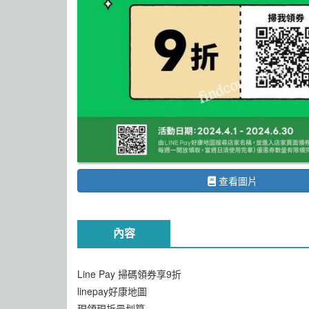
查看圖片
內容
Line Pay 掃碼領券享9折
linepay好康地圖
現領現折最划算