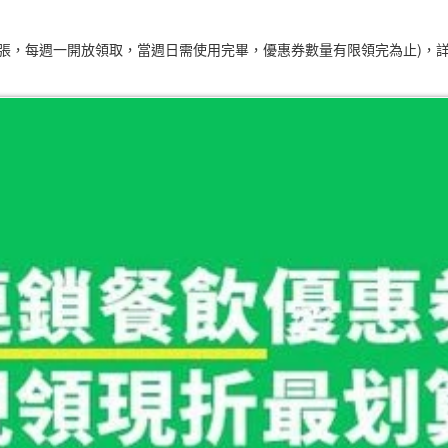
領1張，每週一開放領取，當週日需使用完畢，優惠券數量有限領完為止)，