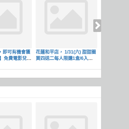
，即可有機會獲
花蓮和平店， 1/31(六) 甜甜圈
花蓮和平店， 1
生】免費電影兌換
買四送二每人限購1盒/6入價
甜甜圈 加價購
低者折