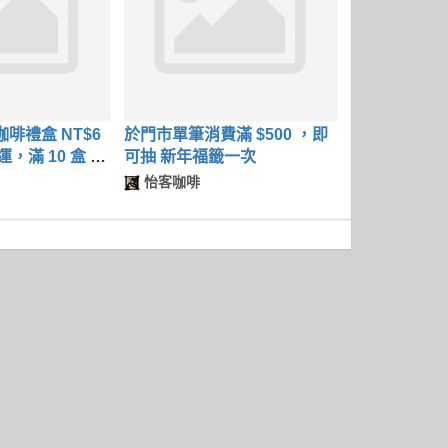
啡禮盒 NT$6
於門市單筆消費滿 $500 ，即
運，滿 10 盒 95
可抽 新年福籤一次
怡客咖啡