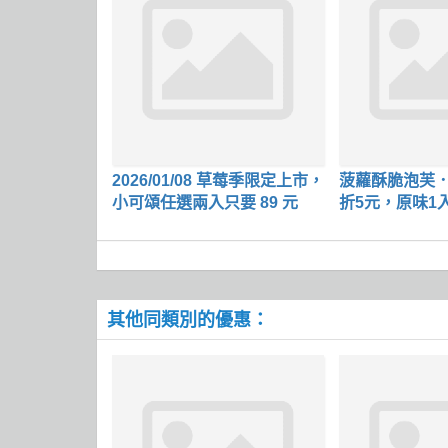
2026/01/08 草莓季限定上市，
菠蘿酥脆泡芙．
小可頌任選兩入只要 89 元
折5元，原味1入
元
其他同類別的優惠：