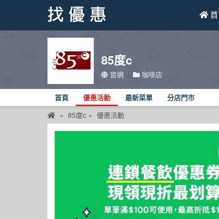
首
找優惠
85度c
首頁
官網
咖啡店
優惠活動
首頁
優惠活動
最新菜單
分店門市
折價卷
85度c
優惠活動
線上DM
找菜單
品牌總覽