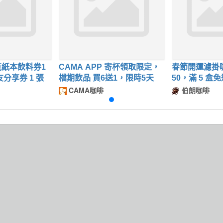
紙本飲料券1
CAMA APP 寄杯領取限定，
春節開運濾掛咖
分享券 1 張
檔期飲品 買6送1，限時5天
50，滿 5 盒免
折
CAMA咖啡
伯朗咖啡