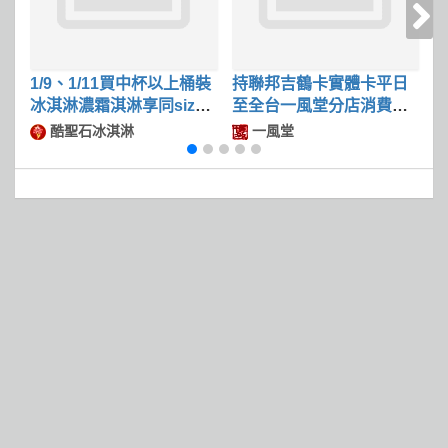
1/9、1/11買中杯以上桶裝
持聯邦吉鶴卡實體卡平日
冰淇淋濃霜淇淋享同size
至全台一風堂分店消費滿
限
冰淇淋第二件50
$600可現折$50
酷聖石冰淇淋
一風堂