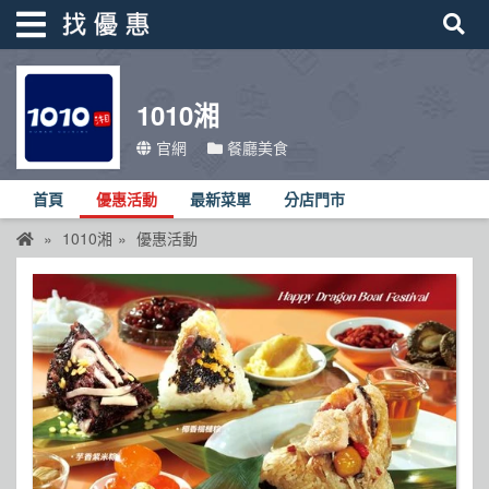
1010湘
找優惠
官網
餐廳美食
首頁
首頁
優惠活動
最新菜單
分店門市
優惠活動
1010湘
優惠活動
折價卷
線上DM
找菜單
品牌總覽