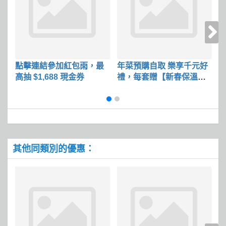
點擊連結參加紅包雨，最
年菜預購自取 樂享千元好
買
高抽 $1,688 現金券
禮，每套贈【新春保溫提
有
袋】乙組
其他同類別的優惠：