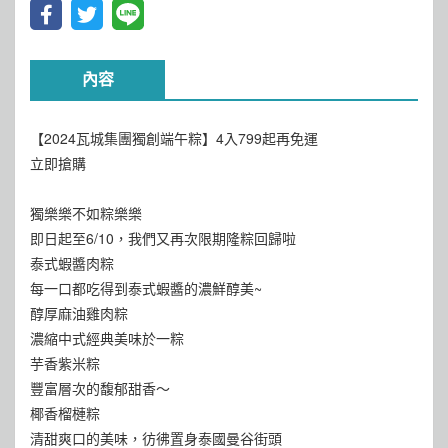
內容
【2024瓦城集團獨創端午粽】4入799起再免運
立即搶購
獨樂樂不如粽樂樂
即日起至6/10，我們又再次限期隆粽回歸啦
泰式蝦醬肉粽
每一口都吃得到泰式蝦醬的濃鮮醇美~
醇厚麻油雞肉粽
濃縮中式經典美味於一粽
芋香紫米粽
豐富層次的馥郁甜香～
椰香榴槤粽
清甜爽口的美味，彷彿置身泰國曼谷街頭