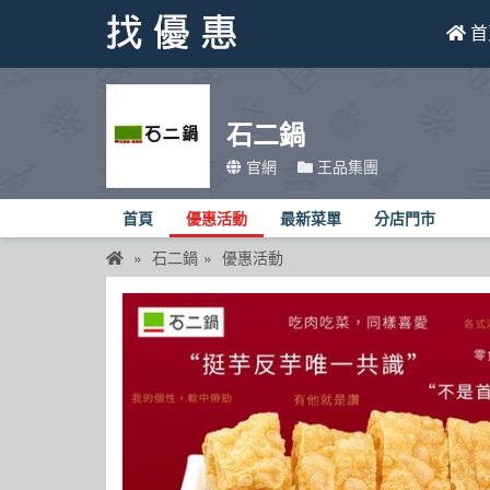
首
找優惠
石二鍋
首頁
官網
王品集團
優惠活動
首頁
優惠活動
最新菜單
分店門市
折價卷
石二鍋
優惠活動
線上DM
找菜單
品牌總覽