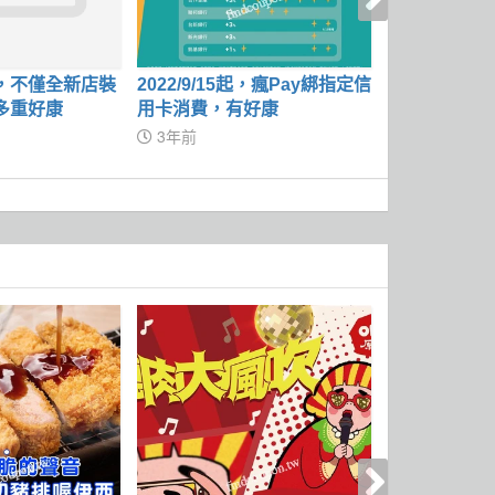
，不僅全新店裝
2022/9/15起，瘋Pay綁指定信
完成指定動作
多重好康
用卡消費，有好康
700元刷卡金
0元刷卡金
3年前
4年前