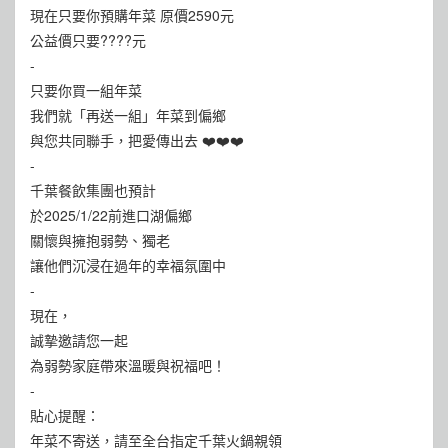
現在只要你預購年菜 原價2590元
公益價只要????元
-
只要你買一組年菜
我們就「再送一組」年菜到偏鄉
與您共同聯手，把愛傳出去 ❤️❤️❤️
-
千葉餐飲集團也預計
於2025/1/22前進口湖偏鄉
關懷與擁抱弱勢、獨老
讓他們沉浸在過年的幸福氛圍中
-
現在，
誠摯邀請您一起
為弱勢家庭帶來溫暖與祝福吧！
-
貼心提醒：
年菜不寄送，請至全台指定千葉火鍋親領