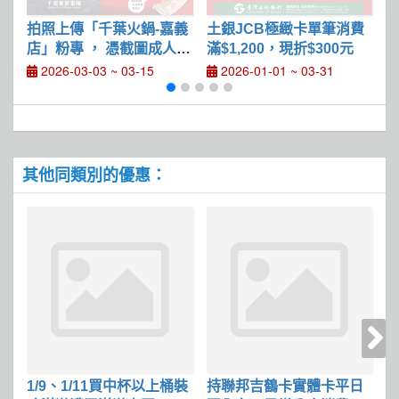
拍照上傳「千葉火鍋-嘉義
土銀JCB極緻卡單筆消費
店」粉專 ， 憑截圖成人開
滿$1,200，現折$300元
鍋享9折
2026-03-03 ~ 03-15
2026-01-01 ~ 03-31
其他同類別的優惠：
1/9、1/11買中杯以上桶裝
持聯邦吉鶴卡實體卡平日