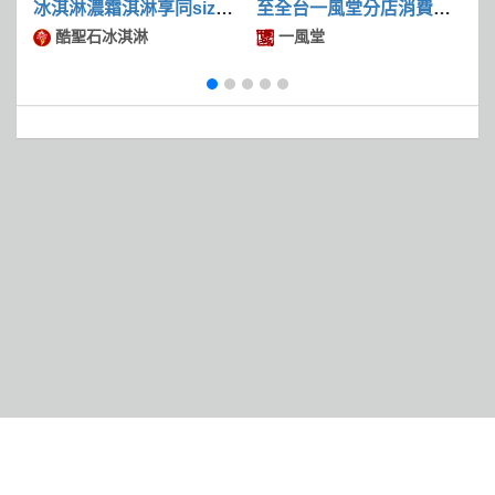
冰淇淋濃霜淇淋享同size
至全台一風堂分店消費滿
冰淇淋第二件50
$600可現折$50
酷聖石冰淇淋
一風堂