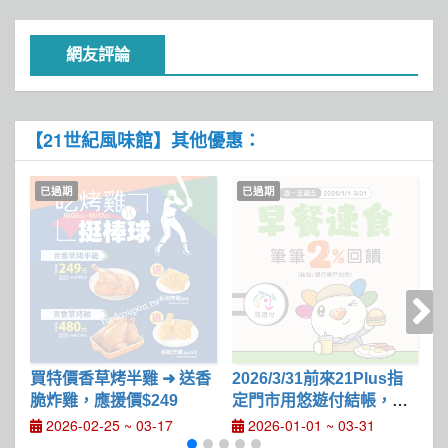
網友評論
【21世紀風味館】其他優惠：
已過期
已過期
買特價香草烤半雞 ➜ 送香
2026/3/31前來21Plus指
脆炸雞，應援價$249
定門市用悠遊付結帳，最
汁
高享7%回饋
+
2026-02-25 ~ 03-17
2026-01-01 ~ 03-31