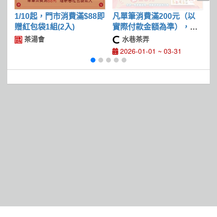
1/10起，門市消費滿$88即
凡單筆消費滿200元（以
馬
贈紅包袋1組(2入)
實際付款金額為準），即
過
贈20元實體折價券
茶湯會
水巷茶弄
2026-01-01 ~ 03-31