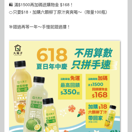
🛍 滿$1500再加碼送購物金 $168！
🍊只要$18，加購六顆柳丁原汁爽爽喝～（限量100瓶）
🎯錯過再等一年～手慢就錯過摟！