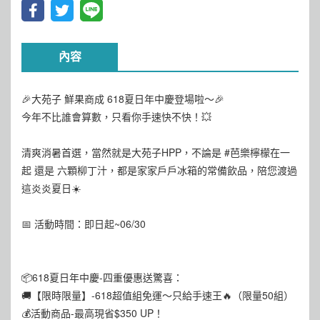
內容
🎉大苑子 鮮果商成 618夏日年中慶登場啦～🎉
今年不比誰會算數，只看你手速快不快！💥
清爽消暑首選，當然就是大苑子HPP，不論是 #芭樂檸檬在一
起 還是 六顆柳丁汁，都是家家戶戶冰箱的常備飲品，陪您渡過
這炎炎夏日☀️
📅 活動時間：即日起~06/30
📦618夏日年中慶-四重優惠送驚喜：
🚚【限時限量】-618超值組免運～只給手速王🔥（限量50組）
💰活動商品-最高現省$350 UP！