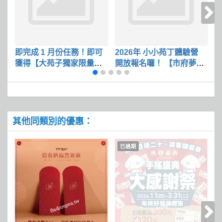
即完成 1 月份任務！即可
2026年 小小苑丁體驗營
蘋
獲得【大苑子獨家限量週
開放報名囉！ 【市府夢想
邊小禮】
店限定登場】
袋
其他同類別的優惠：
已過期