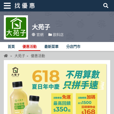
大苑子
找優惠
官網
飲料店
首頁
首頁
優惠活動
最新菜單
分店門市
優惠活動
大苑子
優惠活動
折價卷
線上DM
找菜單
品牌總覽