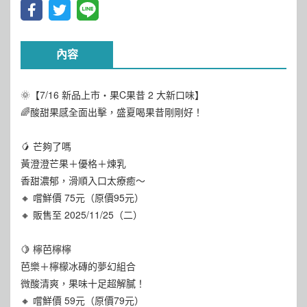
內容
🌞【7/16 新品上市・果C果昔 2 大新口味】
🌈酸甜果感全面出擊，盛夏喝果昔剛剛好！
🥭 芒夠了嗎
黃澄澄芒果＋優格＋煉乳
香甜濃郁，滑順入口太療癒～
🔸 嚐鮮價 75元（原價95元）
🔸 販售至 2025/11/25（二）
🍋 檸芭檸檸
芭樂＋檸檬冰磚的夢幻組合
微酸清爽，果味十足超解膩！
🔸 嚐鮮價 59元（原價79元）