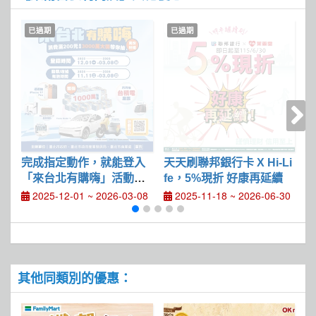
已過期
已過期
完成指定動作，就能登入
天天刷聯邦銀行卡 X Hi-Li
即
「來台北有購嗨」活動頁
fe，5%現折 好康再延續
邦
參加抽獎
2025-12-01 ~ 2026-03-08
2025-11-18 ~ 2026-06-30
其他同類別的優惠：