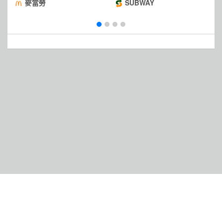
麥克鷄塊
麥當勞
SUBWAY