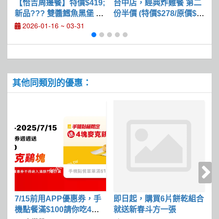
【恰吉周邊餐】特價$419;
台中店，經典炸雞餐 第二
新品??? 雙醬鱈魚黑堡 $1
份半價 (特價$278/原價$3
門
29
70)
2026-01-16 ~ 03-31
其他同類別的優惠：
7/15前用APP優惠券，手
即日起，購買6片餅乾組合
2
機點餐滿$100請你吃4塊
就送新春斗方一張