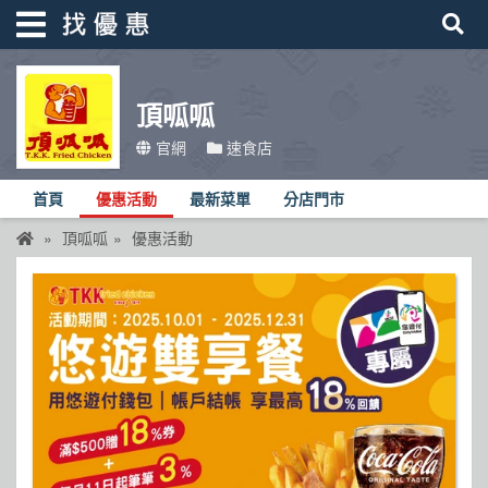
頂呱呱
找優惠
官網
速食店
首頁
首頁
優惠活動
最新菜單
分店門市
優惠活動
頂呱呱
優惠活動
折價卷
線上DM
找菜單
品牌總覽