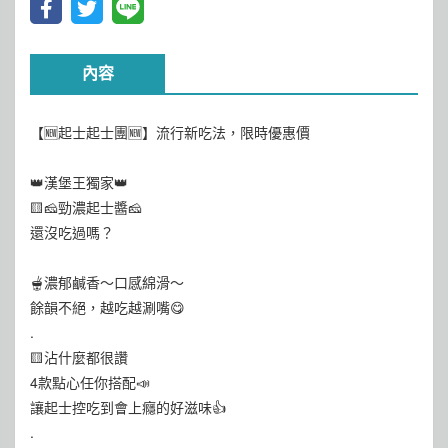
內容
【🆕起士起士團🆕】流行新吃法，限時優惠價
👑漢堡王獨家👑
🟨🧀勁濃起士醬🧀
還沒吃過嗎？
🫕濃郁鹹香～口感綿滑～
餘韻不絕，越吃越涮嘴😋
.
🟨沾什麼都很讚
4款點心任你搭配📣
讓起士控吃到會上癮的好滋味👍
.