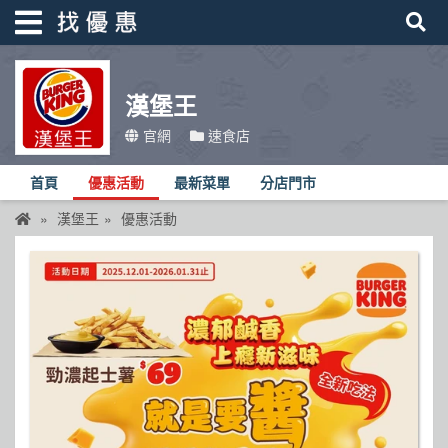
漢堡王
找優惠
官網
速食店
首頁
首頁
優惠活動
最新菜單
分店門市
優惠活動
漢堡王
優惠活動
折價卷
線上DM
找菜單
品牌總覽