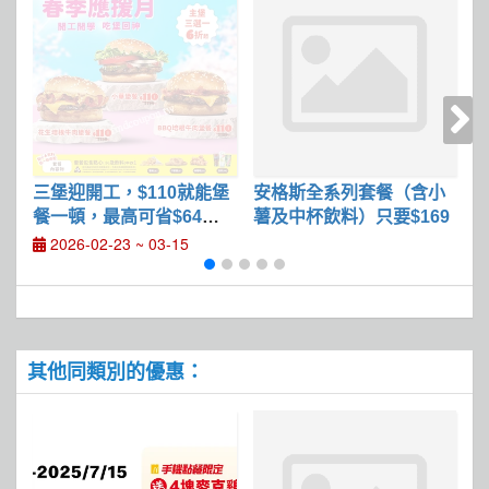
三堡迎開工，$110就能堡
安格斯全系列套餐（含小
餐一頓，最高可省$64，
薯及中杯飲料）只要$169
日
好康價6折起
元
2026-02-23 ~ 03-15
其他同類別的優惠：