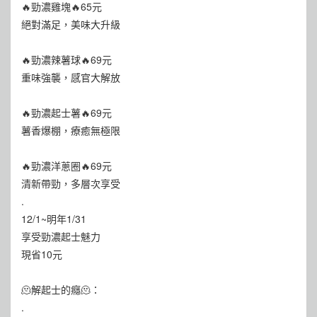
🔥勁濃雞塊🔥65元
絕對滿足，美味大升級
🔥勁濃辣薯球🔥69元
重味強襲，感官大解放
🔥勁濃起士薯🔥69元
薯香爆棚，療癒無極限
🔥勁濃洋蔥圈🔥69元
清新帶勁，多層次享受
.
12/1~明年1/31
享受勁濃起士魅力
現省10元
🫠解起士的癮🫠：
.