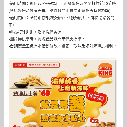
▫️適用時間：即日起~售完為止，正餐販售時間至打烊前30分鐘
(各店販售時間有差異，請以各門市實際正餐販售時間為準)
▫️適用門市：全門市(排除機場內、科技場內店，詳情請洽各門
市)
▫️此為特殊折扣，恕不提供客製。
▫️圖片僅供參考，實際產品以門市供應為準。
▫️台鋼漢堡王保有本活動修改、變更、取消及規則解釋之權利。