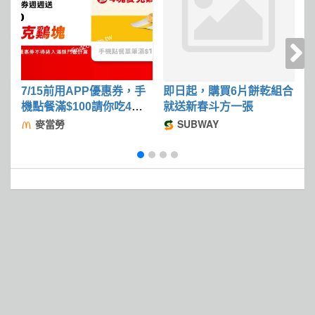
7/15前用APP優惠券，手
即日起，購買6片餅乾組合
2
機點餐滿$100請你吃4塊
就送新春斗方一張
麥克鷄塊
麥當勞
SUBWAY