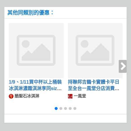
其他同類別的優惠：
1/9、1/11買中杯以上桶裝
持聯邦吉鶴卡實體卡平日
冰淇淋濃霜淇淋享同size
至全台一風堂分店消費滿
限
冰淇淋第二件50
$600可現折$50
酷聖石冰淇淋
一風堂