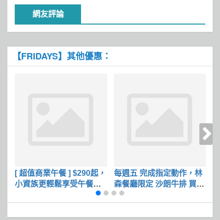
網友評論
【FRIDAYS】其他優惠：
[ 超值商業午餐 ] $290起，
每週五 完成指定動作，林
週
小資族更輕鬆享受午餐時
森餐廳限定 沙朗牛排 買一
值
刻
送一
現