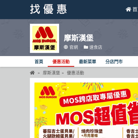
首
找優惠
摩斯漢堡
首頁
官網
速食店
優惠活動
首頁
優惠活動
最新菜單
分店門市
折價卷
摩斯漢堡
優惠活動
線上DM
找菜單
品牌總覽