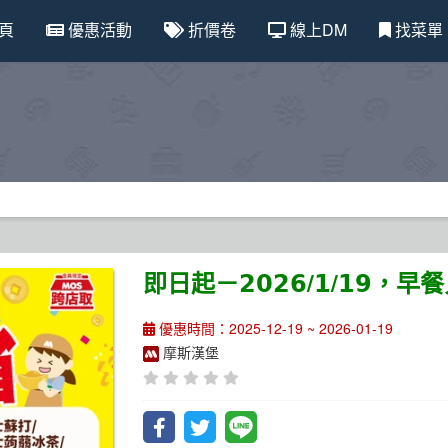
頁
優惠活動
折價卷
線上DM
找菜單
即日起－𝟮𝟬𝟮𝟲/𝟭/𝟭𝟵，
優惠時間：2025-12-19 ~ 2026-01-19
摩斯漢堡