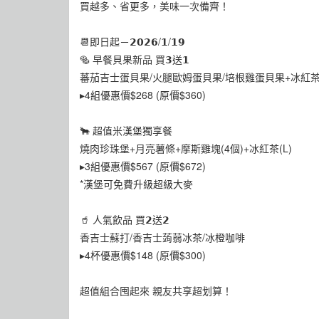
買越多、省更多，美味一次備齊！
📆即日起－𝟮𝟬𝟮𝟲/𝟭/𝟭𝟵
🥯 早餐貝果新品 買𝟯送𝟭
蕃茄吉士蛋貝果/火腿歐姆蛋貝果/培根雞蛋貝果+冰紅茶(
▸4組優惠價$268 (原價$360)
🐂 超值米漢堡獨享餐
燒肉珍珠堡+月亮薯條+摩斯雞塊(4個)+冰紅茶(L)
▸3組優惠價$567 (原價$672)
*漢堡可免費升級超級大麥
🥤 人氣飲品 買𝟮送𝟮
香吉士蘇打/香吉士蒟蒻冰茶/冰橙咖啡
▸4杯優惠價$148 (原價$300)
超值組合囤起來 親友共享超划算！