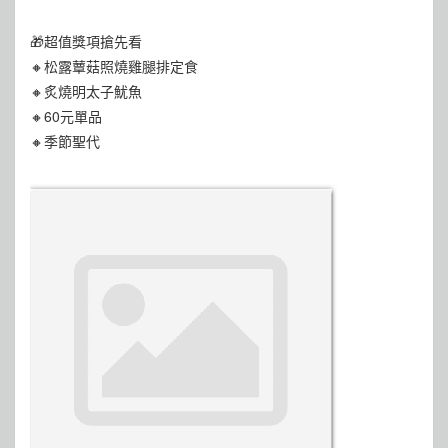
🎁超值獎項搶先看
🔸松露蕈菇照燒雞腿排定食
🔸炙燒明太子魷魚
🔸60元單品
🔸季節聖代