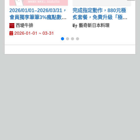
2026/01/01–2026/03/31，
完成指定動作，880元極
2
會員獨享筆筆3%瘋點數回
炙套餐，免費升級「極上
饋
火焰和牛牛排」
西堤牛排
藝奇新日本料理
2026-01-01 ~ 03-31