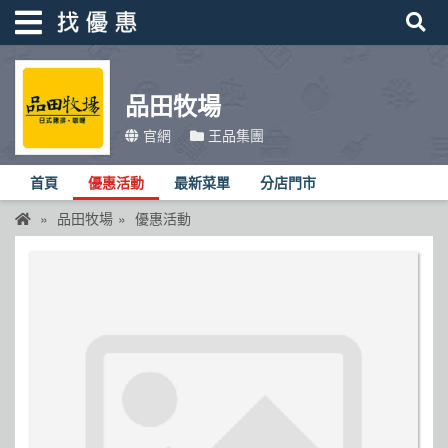
品田牧場
找優惠
官網
王品集團
首頁
首頁
優惠活動
最新菜單
分店門市
優惠活動
品田牧場
優惠活動
折價卷
線上DM
找菜單
品牌總覽