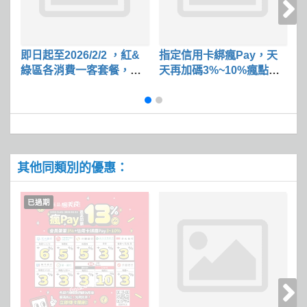
即日起至2026/2/2 ，紅&
指定信用卡綁瘋Pay，天
單
綠區各消費一客套餐，即
天再加碼3%~10%瘋點數
上
可折$50
回饋
其他同類別的優惠：
已過期