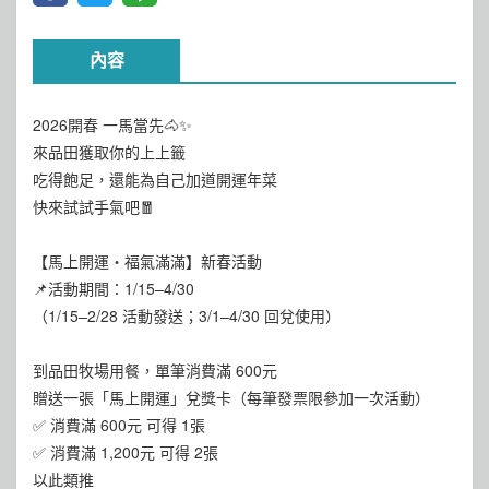
內容
2026開春 一馬當先🐴✨
來品田獲取你的上上籤
吃得飽足，還能為自己加道開運年菜
快來試試手氣吧🧧
【馬上開運・福氣滿滿】新春活動
📌活動期間：1/15–4/30
（1/15–2/28 活動發送；3/1–4/30 回兌使用）
到品田牧場用餐，單筆消費滿 600元
贈送一張「馬上開運」兌獎卡（每筆發票限參加一次活動）
✅ 消費滿 600元 可得 1張
✅ 消費滿 1,200元 可得 2張
以此類推