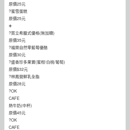
原價25元
?蜜雪蛋糕
原價25元
➕
?質立希臘式優格(無加糖)
原價35元
?福樂自然零藍莓優酪
原價30元
?盛香珍多果實(蜜柑/白桃/葡萄)
原價$32元
?林鳳營鮮乳全脂
原價28元
?OK
CAFE
熱牛奶(中杯)
原價45元
?OK
CAFE