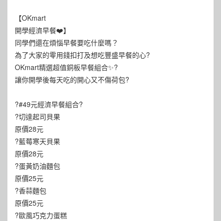
【OKmart
開學經濟早餐❤️】
同學們還在煩惱早餐要吃什麼嗎？
為了大家的零用錢扣打及想吃豐盛早餐的心?
OKmart精選超值銅板早餐組合✨?
讓你開學後每天吃的開心又不傷荷包?
?#49元經濟早餐組合?
?切達起司貝果
原價28元
?藍莓寒天貝果
原價28元
?蛋黃奶油麵包
原價25元
?香蒜麵包
原價25元
?歐風巧克力蛋糕