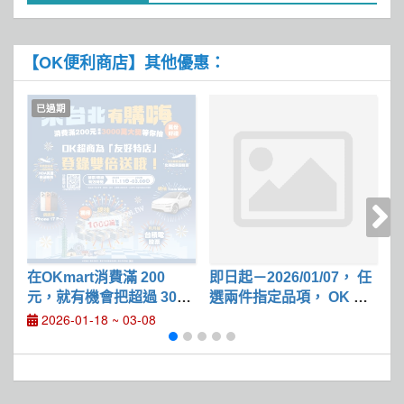
【OK便利商店】其他優惠：
已過期
在OKmart消費滿 200
即日起－2026/01/07， 任
任
元，就有機會把超過 3000
選兩件指定品項， OK Poi
指
萬的總獎額帶回家
nt 點數雙倍送
2026-01-18 ~ 03-08