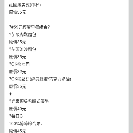
莊園級美式(中杯)
原價35元
?#59元經濟早餐組合?
?芋頭肉鬆麵包
原價35元
?芋頭流沙麵包
原價35元
?OK熊吐司
原價32元
?OK熊鬆餅(經典蜂蜜/巧克力奶油)
原價35元
➕
?光泉頂級希臘式優酪
原價40元
?每日C
100%葡萄綜合果汁
原價45元