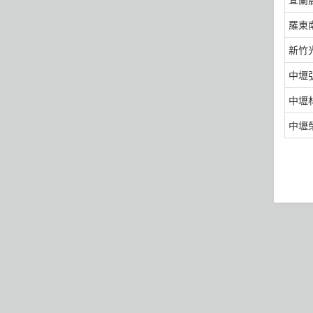
羅東
新竹
中壢
中壢
中壢