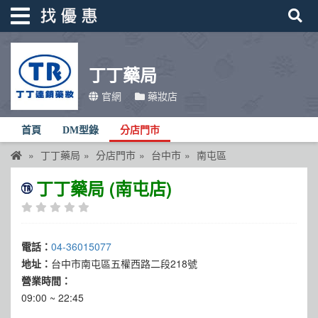
丁丁藥局
找優惠
官網
藥妝店
首頁
首頁
DM型錄
分店門市
優惠活動
丁丁藥局
分店門市
台中市
南屯區
折價卷
丁丁藥局 (南屯店)
線上DM
找菜單
電話：
04-36015077
品牌總覽
地址：
台中市南屯區五權西路二段218號
營業時間：
09:00 ~ 22:45