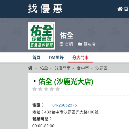
首
找優惠
佑全
首頁
官網
藥妝店
優惠活動
首頁
DM型錄
分店門市
折價卷
佑全
分店門市
台中市
沙鹿區
線上DM
佑全 (沙鹿光大店)
找菜單
品牌總覽
電話：
04-26652375
地址：
433台中市沙鹿區光大路100號
營業時間：
09:00-22:00