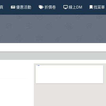
頁
優惠活動
折價卷
線上DM
找菜單