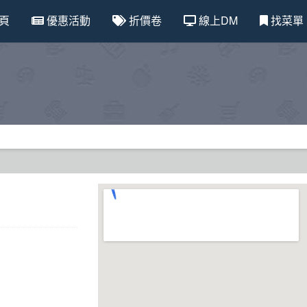
頁
優惠活動
折價卷
線上DM
找菜單