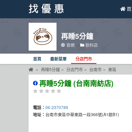
首
找優惠
再睡5分鐘
首頁
官網
飲料店
優惠活動
首頁
最新菜單
分店門市
折價卷
再睡5分鐘
分店門市
台南市
東區
線上DM
再睡5分鐘 (台南南紡店)
找菜單
品牌總覽
電話：
06-2370789
地址：
台南市東區中華東路一段366號(A1館B1)