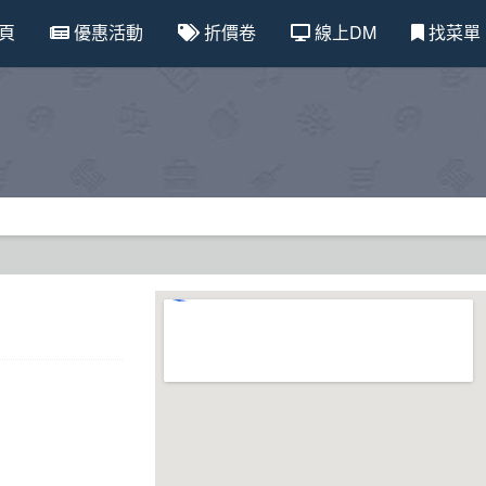
頁
優惠活動
折價卷
線上DM
找菜單