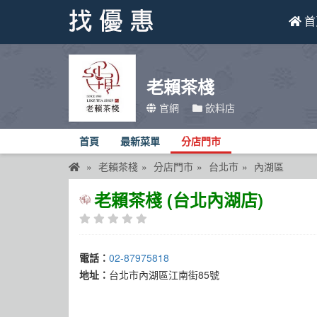
首
找優惠
老賴茶棧
首頁
官網
飲料店
優惠活動
首頁
最新菜單
分店門市
折價卷
老賴茶棧
分店門市
台北市
內湖區
線上DM
老賴茶棧 (台北內湖店)
找菜單
品牌總覽
電話：
02-87975818
地址：
台北市內湖區江南街85號