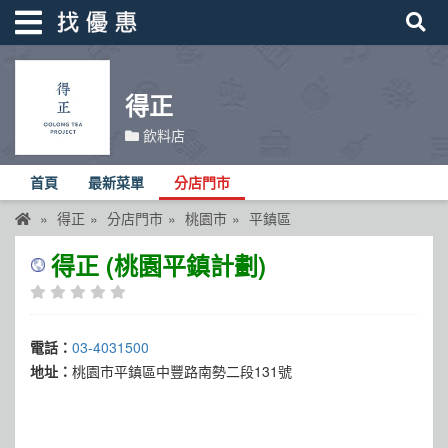
得正
找優惠
飲料店
首頁
首頁
最新菜單
分店門市
優惠活動
得正
分店門市
桃園市
平鎮區
折價卷
得正 (桃園平鎮計劃)
線上DM
找菜單
電話：
03-4031500
品牌總覽
地址：
桃園市平鎮區中豐路南勢二段131號