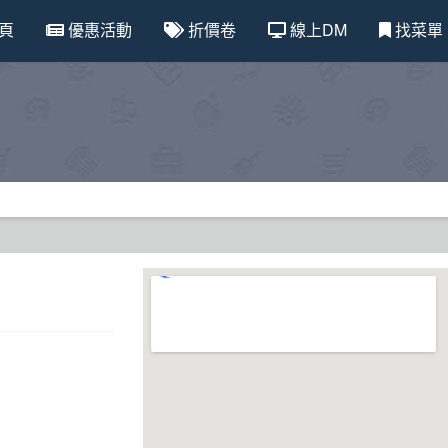
頁
優惠活動
折價卷
線上DM
找菜單