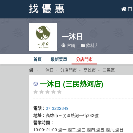
首
找優惠
一沐日
首頁
官網
飲料店
優惠活動
首頁
最新菜單
分店門市
折價卷
一沐日
分店門市
高雄市
三民區
線上DM
一沐日 (三民熱河店)
找菜單
品牌總覽
電話：
07-3222849
地址：
高雄市三民區熱河一街342號
營業時間：
10:00~21:00 週一,週二,週三,週四,週五,週六,週日