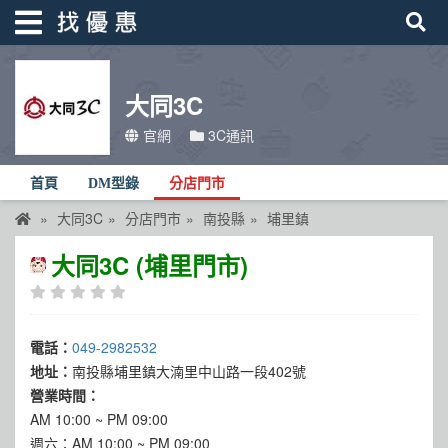
大同3C
找優惠
官網
3C通訊
首頁
首頁
DM型錄
分店門市
優惠活動
大同3C
分店門市
南投縣
埔里鎮
折價卷
大同3C (埔里門市)
線上DM
找菜單
電話：
049-2982532
品牌總覽
地址：
南投縣埔里鎮大湳里中山路一段402號
營業時間：
AM 10:00 ~ PM 09:00
週六：AM 10:00 ~ PM 09:00