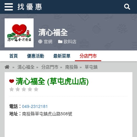
清心福全
找優惠
官網
飲料店
首頁
首頁
優惠活動
最新菜單
分店門市
優惠活動
清心福全
分店門市
南投縣
草屯鎮
折價卷
清心福全 (草屯虎山店)
線上DM
找菜單
電話：
049-2312181
品牌總覽
地址：
南投縣草屯鎮虎山路508號