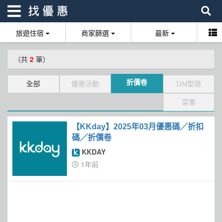
旅遊住宿
商家篩選
最新
找優惠
（共
2
筆）
首頁
折價卷
全部
優惠活動
DM型錄
優惠活動
菜單
折價卷
【KKday】2025年03月優惠碼／折扣
線上DM
碼／折價卷
KKDAY
找菜單
1年前
品牌總覽