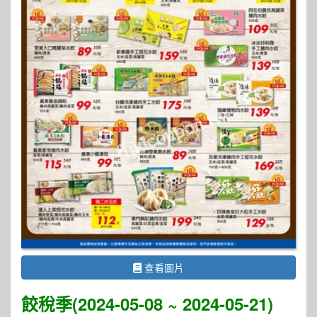
查看圖片
餃稅季(2024-05-08 ~ 2024-05-21)