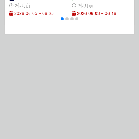
2個月前
2個月前
2026-06-05 ~ 06-25
2026-06-03 ~ 06-16