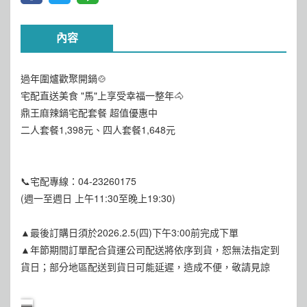
內容
過年圍爐歡聚開鍋🍲
宅配直送美食 "馬"上享受幸福一整年🐴
鼎王麻辣鍋宅配套餐 超值優惠中
二人套餐1,398元、四人套餐1,648元
📞宅配專線：04-23260175
(週一至週日 上午11:30至晚上19:30)
▲最後訂購日須於2026.2.5(四)下午3:00前完成下單
▲年節期間訂單配合貨運公司配送將依序到貨，恕無法指定到
貨日；部分地區配送到貨日可能延遲，造成不便，敬請見諒