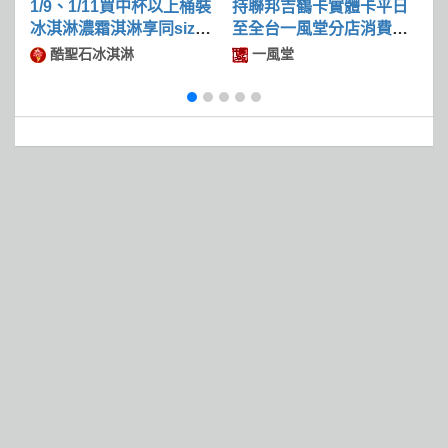
1/9、1/11買中杯以上桶裝
持聯邦吉鶴卡實體卡平日
冰淇淋濃霜淇淋享同size
至全台一風堂分店消費滿
限
冰淇淋第二件50
$600可現折$50
酷聖石冰淇淋
一風堂