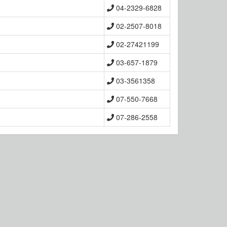
04-2329-6828
02-2507-8018
02-27421199
03-657-1879
03-3561358
07-550-7668
07-286-2558