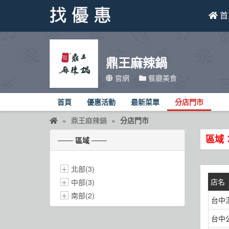
首
找優惠
鼎王麻辣鍋
首頁
官網
餐廳美食
優惠活動
首頁
優惠活動
最新菜單
分店門市
折價卷
鼎王麻辣鍋
分店門市
區域
線上DM
─── 區域 ───
找菜單
北部(3)
品牌總覽
店名
中部(3)
南部(2)
台中
台中