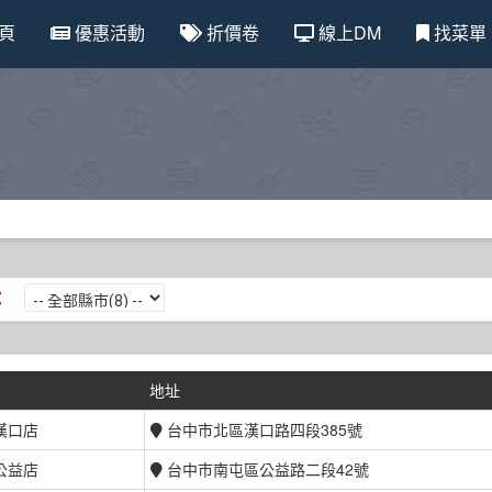
頁
優惠活動
折價卷
線上DM
找菜單
：
地址
漢口店
台中市北區漢口路四段385號
公益店
台中市南屯區公益路二段42號