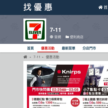
首
找優惠
7-11
首頁
官網
便利商店
優惠活動
首頁
優惠活動
最新菜單
分店門市
折價卷
7-11
優惠活動
線上DM
找菜單
品牌總覽