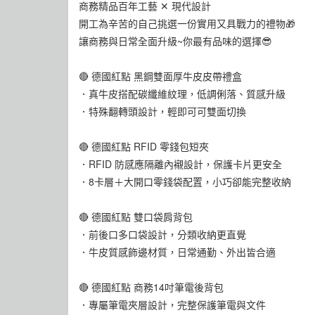
商務精品百年工藝 ✕ 現代設計
開工為辛苦的自己挑選一份實用又具戰力的禮物🎁
讓商務與日常全面升級~你最有品味的選擇😎
🔴 德國紅點 黑鋼雙面厚牛皮皮帶禮盒
．真牛皮搭配碳纖維紋理，低調俐落、質感升級
．特殊翻轉頭設計，輕即可可雙面切換
🔴 德國紅點 RFID 零錢包短夾
．RFID 防感應隔離內襯設計，保護卡片更安全
．8卡層＋大開口零錢袋配置，小巧卻能完整收納
🔴 德國紅點 雙口袋肩背包
．前後口多口袋設計，分類收納更直覺
．牛皮質感飾邊材質，日常通勤、外出皆合適
🔴 德國紅點 商務14吋筆電後背包
．專屬筆電夾層設計，完整保護筆電與文件