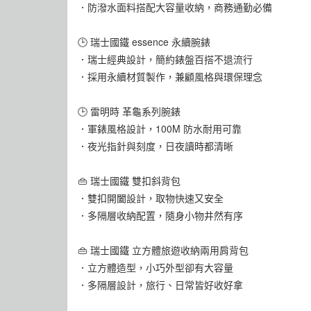
．防潑水面料搭配大容量收納，商務通勤必備
🕒 瑞士國鐵 essence 永續腕錶
．瑞士經典設計，簡約錶盤百搭不退流行
．採用永續材質製作，兼顧風格與環保理念
🕒 雷明時 革龜系列腕錶
．軍錶風格設計，100M 防水耐用可靠
．夜光指針與刻度，日夜讀時都清晰
👜 瑞士國鐵 雙扣斜背包
．雙扣開闔設計，取物快速又安全
．多隔層收納配置，隨身小物井然有序
👜 瑞士國鐵 立方體旅遊收納兩用肩背包
．立方體造型，小巧外型卻有大容量
．多隔層設計，旅行、日常皆好收好拿