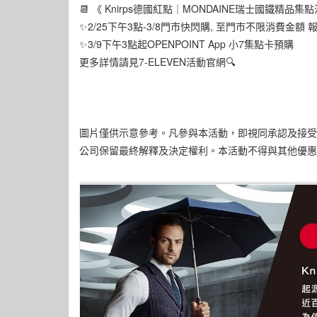
📆 《 Knirps德國紅點｜MONDAINE瑞士國鐵精品集
✨2/25下午3點-3/8門市快閃購, 至門市不限消費金額 
✨3/9下午3點起OPENPOINT App 小7集點卡預購
更多詳情請見7-ELEVEN活動官網🔍
圖片僅供示意參考。凡參與本活動，即視同承認及接受
公司保留最終解釋及決定權利。本活動不得與其他優惠