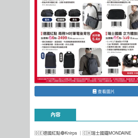
查看圖片
內容
🇩🇪德國紅點🔴Knirps ｜🇨🇭瑞士國鐵MONDAINE