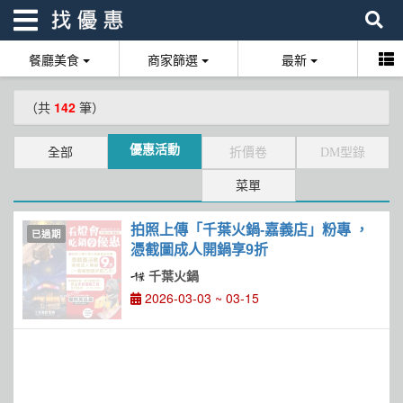
餐廳美食
商家篩選
最新
找優惠
（共
142
筆）
首頁
優惠活動
全部
折價卷
DM型錄
優惠活動
菜單
折價卷
拍照上傳「千葉火鍋-嘉義店」粉專 ，
已過期
線上DM
憑截圖成人開鍋享9折
千葉火鍋
找菜單
2026-03-03 ~ 03-15
品牌總覽