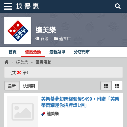
達美樂
找優惠
官網
速食店
首頁
首頁
優惠活動
最新菜單
分店門市
優惠活動
達美樂
優惠活動
折價卷
（共
20
筆）
線上DM
最新
快到期
找菜單
品牌總覽
美樂蒂夢幻閃耀套餐$499，附贈「美樂
蒂閃耀迷你招牌燈1個」
達美樂