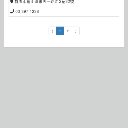
桃園市龜山區復興一路212巷32號
03-397-1238
⟨
1
2
⟩