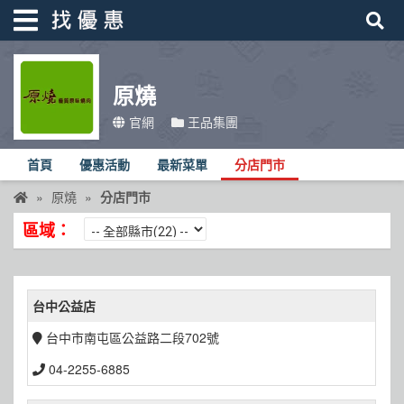
原燒
找優惠
官網
王品集團
首頁
首頁
優惠活動
最新菜單
分店門市
優惠活動
原燒
分店門市
折價卷
區域：
線上DM
找菜單
台中公益店
品牌總覽
台中市南屯區公益路二段702號
04-2255-6885