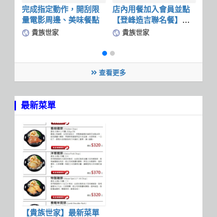
完成指定動作，開刮限
店內用餐加入會員並點
牛
量電影周邊、美味餐點
【登峰造吉聯名餐】，
5折
即可獲得電子刮刮券
店購
貴族世家
貴族世家
3
查看更多
最新菜單
【貴族世家】最新菜單