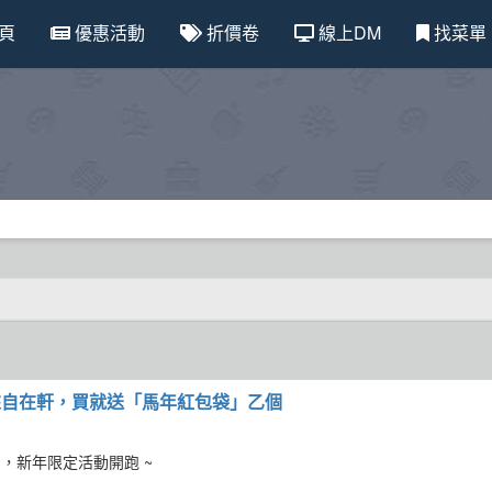
頁
優惠活動
折價卷
線上DM
找菜單
 起 來自在軒，買就送「馬年紅包袋」乙個
到，新年限定活動開跑 ~