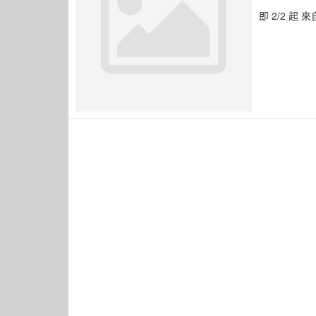
即 2/2 起 
買就送「馬
新年討個好
? 數量有限
? 每筆消費
? 各門市依