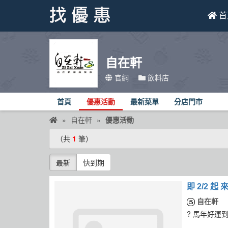
首
找優惠
自在軒
首頁
官網
飲料店
優惠活動
首頁
優惠活動
最新菜單
分店門市
折價卷
自在軒
優惠活動
線上DM
（共
1
筆）
找菜單
最新
快到期
品牌總覽
即 2/2
自在軒
? 馬年好運