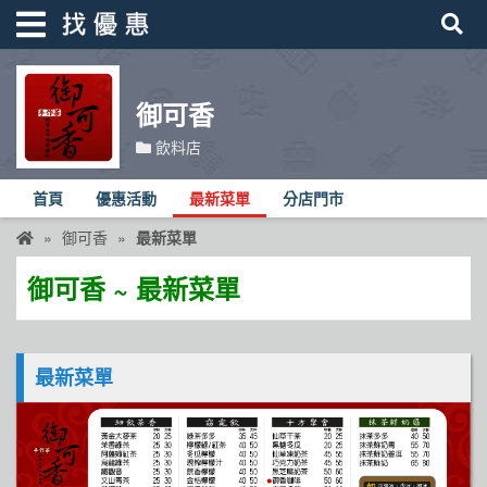
御可香
找優惠
飲料店
首頁
首頁
優惠活動
最新菜單
分店門市
優惠活動
御可香
最新菜單
折價卷
御可香 ~ 最新菜單
線上DM
找菜單
最新菜單
品牌總覽