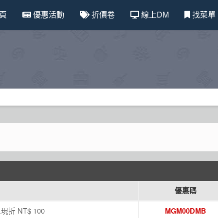
頁
優惠活動
折價卷
線上DM
找菜單
優惠碼
現折 NT$ 100
MGM00DMB