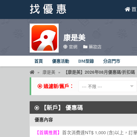
首
找優惠
康是美
首頁
官網
藥妝店
優惠活動
首頁
優惠活動
DM型錄
分店門市
折價卷
康是美
【康是美】2026年08月優惠碼/折扣碼
線上DM
過濾新/舊戶：
找菜單
【新戶】
優惠碼
品牌總覽
優惠內容
【首購推薦】
首次消費達NT$ 1,000 (含)以上，訂單