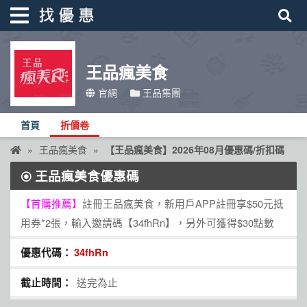
王品瘋美食
找優惠
官網
王品集團
首頁
首頁
折價卷
優惠活動
王品瘋美食
【王品瘋美食】2026年08月優惠碼/折扣碼
折價卷
王品瘋美食優惠碼
線上DM
【首購推薦】
註冊王品瘋美食，新用戶APP註冊享$50元抵
找菜單
用券*2張，輸入邀請碼【34fhRn】，另外可獲得$30點數
品牌總覽
34fhRn
送完為止