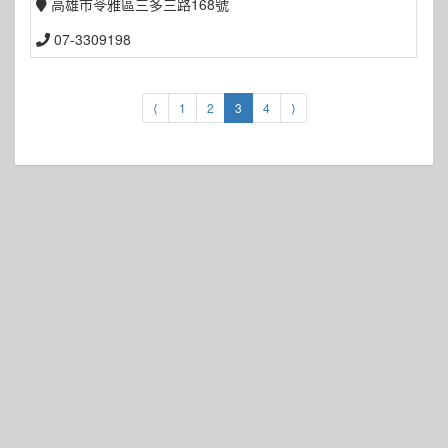
高雄市苓雅區三多三路168號
07-3309198
⟨
1
2
3
4
⟩