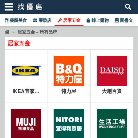
餐廳美食
藥妝店
居家五金
線上購物
圖書文具
找優惠
居家五金 ~ 所有品牌
居家五金
首頁
優惠活動
折價卷
線上DM
IKEA宜家家
特力屋
大創百貨
找菜單
居
品牌總覽