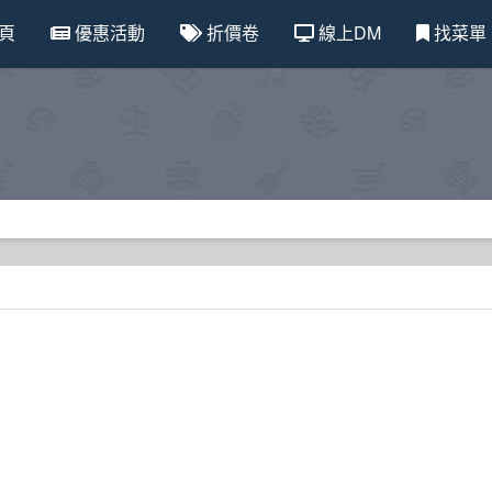
頁
優惠活動
折價卷
線上DM
找菜單