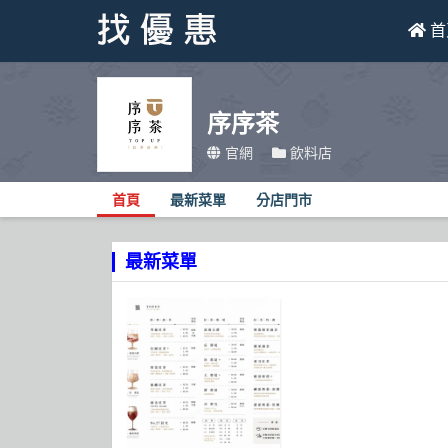
首
找優惠
序序茶
首頁
官網
飲料店
優惠活動
首頁
最新菜單
分店門市
折價卷
最新菜單
線上DM
找菜單
品牌總覽