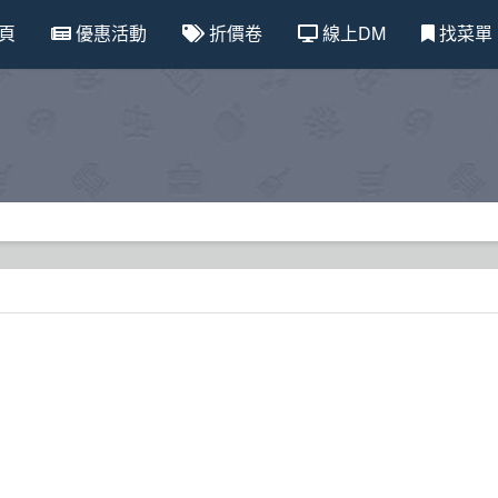
頁
優惠活動
折價卷
線上DM
找菜單