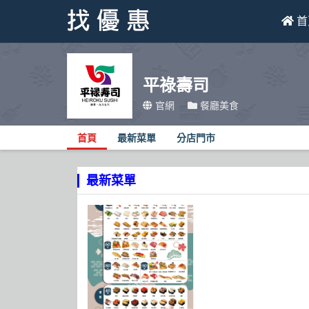
首
找優惠
平祿壽司
首頁
官網
餐廳美食
優惠活動
首頁
最新菜單
分店門市
折價卷
最新菜單
線上DM
找菜單
品牌總覽