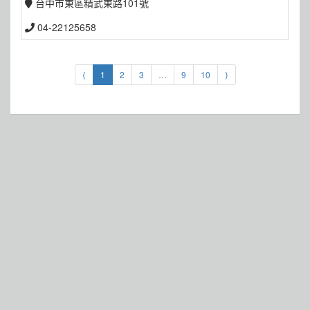
台中市東區精武東路101號
04-22125658
⟨
1
2
3
…
9
10
⟩