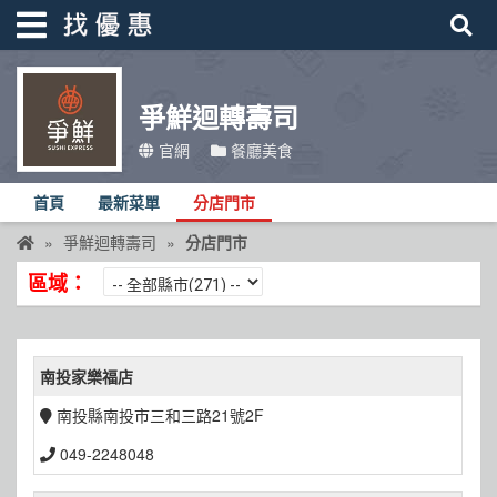
爭鮮迴轉壽司
找優惠
官網
餐廳美食
首頁
首頁
最新菜單
分店門市
優惠活動
爭鮮迴轉壽司
分店門市
折價卷
區域：
線上DM
找菜單
南投家樂福店
品牌總覽
南投縣南投市三和三路21號2F
049-2248048