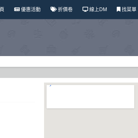
頁
優惠活動
折價卷
線上DM
找菜單