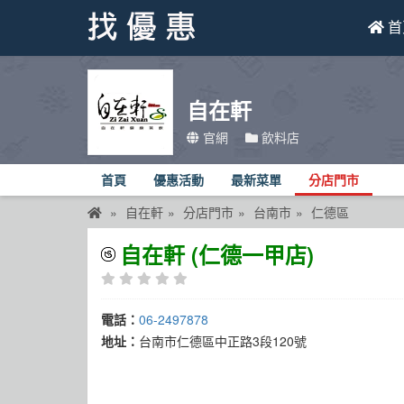
首
找優惠
自在軒
首頁
官網
飲料店
優惠活動
首頁
優惠活動
最新菜單
分店門市
折價卷
自在軒
分店門市
台南市
仁德區
線上DM
自在軒 (仁德一甲店)
找菜單
品牌總覽
電話：
06-2497878
地址：
台南市仁德區中正路3段120號