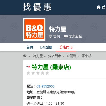
首
找優惠
特力屋
首頁
官網
居家五金
優惠活動
首頁
DM型錄
分店門市
折價卷
特力屋
分店門市
宜蘭縣
羅東鎮
線上DM
特力屋 (羅東店)
找菜單
品牌總覽
電話：
03-9552000
地址：
宜蘭縣羅東鎮光榮路388號
營業時間：
週一至週四 11:00 - 21:30