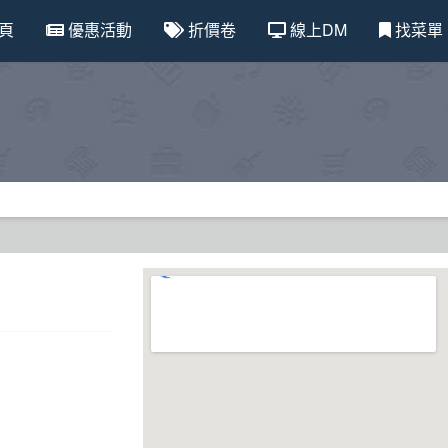
頁
優惠活動
折價卷
線上DM
找菜單