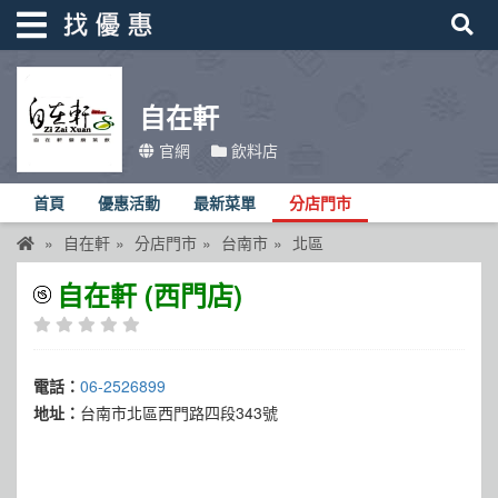
自在軒
找優惠
官網
飲料店
首頁
首頁
優惠活動
最新菜單
分店門市
優惠活動
自在軒
分店門市
台南市
北區
折價卷
自在軒 (西門店)
線上DM
找菜單
電話：
06-2526899
品牌總覽
地址：
台南市北區西門路四段343號