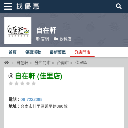
自在軒
找優惠
官網
飲料店
首頁
首頁
優惠活動
最新菜單
分店門市
優惠活動
自在軒
分店門市
台南市
佳里區
折價卷
自在軒 (佳里店)
線上DM
找菜單
電話：
06-7222388
品牌總覽
地址：
台南市佳里區延平路360號