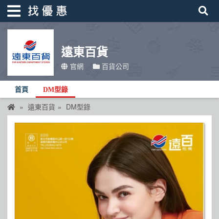
遠東百貨
找優惠
官網
百貨公司
首頁
首頁
DM型錄
優惠活動
遠東百貨
DM型錄
折價卷
線上DM
找菜單
品牌總覽