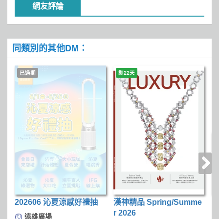
網友評論
同類別的其他DM：
已過期
剩22天
202606 沁夏涼感好禮抽
漢神精品 Spring/Summe
屏
r 2026
D
遠雄廣場