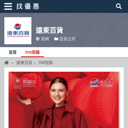
遠東百貨
找優惠
官網
百貨公司
首頁
首頁
DM型錄
優惠活動
遠東百貨
DM型錄
折價卷
線上DM
找菜單
品牌總覽